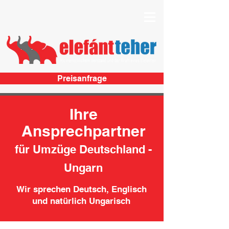
Preisanfrage
Ihre
Ansprechpartner
für Umzüge Deutschland -
Ungarn
Wir sprechen Deutsch, Englisch
und natürlich Ungarisch