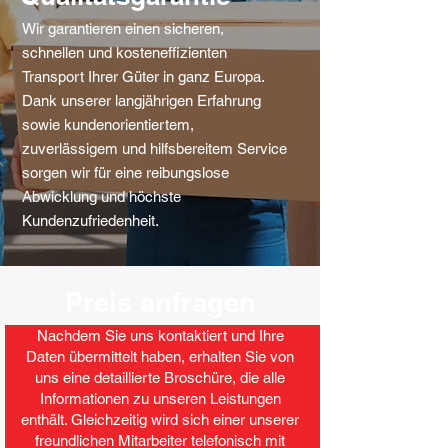
Wir garantieren einen sicheren,
schnellen und kosteneffizienten
Transport Ihrer Güter in ganz Europa.
Dank unserer langjährigen Erfahrung
sowie kundenorientiertem,
zuverlässigem und hilfsbereitem Service
sorgen wir für eine reibungslose
Abwicklung und höchste
Kundenzufriedenheit.
Preis anfragen
Nachdem Sie uns kontaktiert und Ihre
Daten übermittelt haben, erhalten Sie von
uns eine detaillierte Broschüre, die alle
Informationen zu unseren Leistungen
enthält. Gleichzeitig wird sich einer unserer
freundlichen Mitarbeiter telefonisch mit