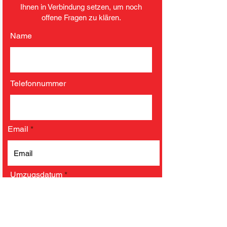
Ihnen in Verbindung setzen, um noch
offene Fragen zu klären.
Name
Telefonnummer
Email
r
Umzugsdatum
*
e
q
u
i
r
e