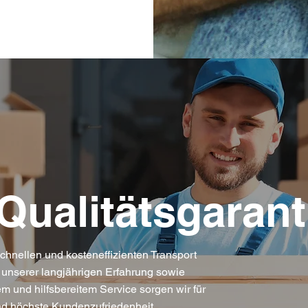
Qualitätsgarant
schnellen und kosteneffizienten Transport
 unserer langjährigen Erfahrung sowie
m und hilfsbereitem Service sorgen wir für
nd höchste Kundenzufriedenheit.