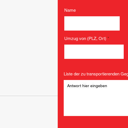
Name
Umzug von (PLZ, Ort)
Liste der zu transportierenden G