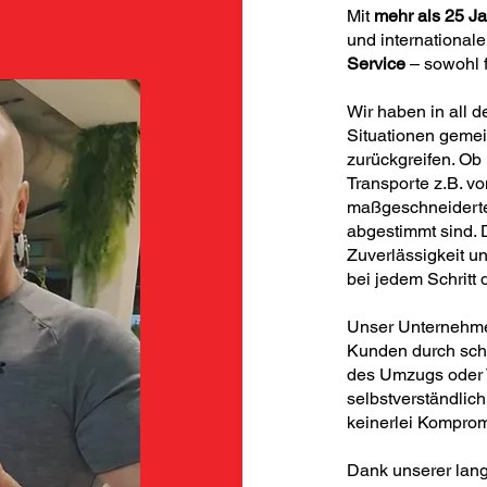
Mit
mehr als 25 J
und international
Service
– sowohl f
Wir haben in all d
Situationen gemei
zurückgreifen. Ob
Transporte z.B. v
maßgeschneiderte
abgestimmt sind. D
Zuverlässigkeit u
bei jedem Schritt
Unser Unternehme
Kunden durch schn
des Umzugs oder 
selbstverständlich
keinerlei Komprom
Dank unserer lang