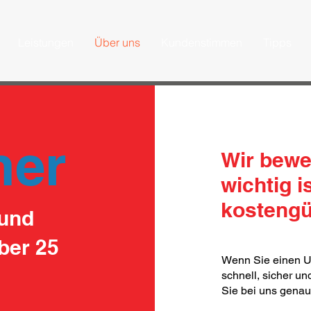
Leistungen
Über uns
Kundenstimmen
Tipps
her
Wir bewe
wichtig i
kostengü
 und
ber 25
Wenn Sie einen U
schnell, sicher un
Sie bei uns genau 