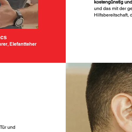
kostengünstig und
und das mit der ge
Hilfsbereitschaft,
ács
er, Elefantteher
 Tür und