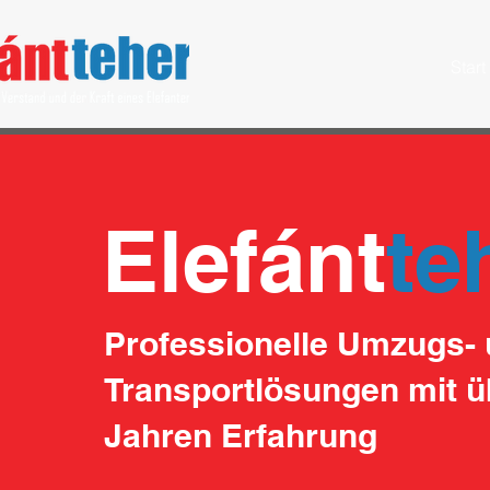
Start
Elefánt
te
Professionelle Umzugs-
Transportlösungen mit ü
Jahren Erfahrung