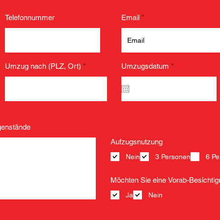
Telefonnummer
Email
r
Umzug nach (PLZ, Ort)
Umzugsdatum
*
e
q
u
i
r
e
d
egenstände
Aufzugsnutzung
Nein
3 Personen
6 Pe
Möchten Sie eine Vorab-Besichtig
Ja
Nein