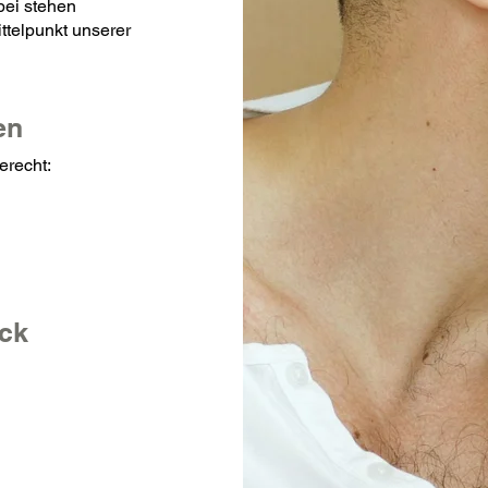
bei stehen
ittelpunkt unserer
en
erecht:
ick